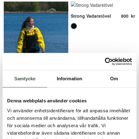
800
kr
Strong Vadarstövel
Samtycke
Information
Om
SB01 Strong Vadarbyxa
1.100
kr
Denna webbplats använder cookies
Betygsatt
Vi använder enhetsidentifierare för att anpassa innehållet
5.00
av 5
och annonserna till användarna, tillhandahålla funktioner
för sociala medier och analysera vår trafik. Vi
1.000
kr
1.250
kr
Standard Vadarbyxa
Max S5 Vadarbyxa
vidarebefordrar även sådana identifierare och annan