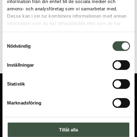
information från din enhet till de sociala medier och
Betygsatt
annons- och analysföretag som vi samarbetar med.
3.00
av 5
Dessa kan i sin tur kombinera informationen med annan
information som du har tillhandahållit eller som de har
900
kr
Vadarbyxa för kvinnor
samlat in när du har använt deras tjänster.
Farmerrain STRONG
Vadarbyxa
Samtyckesval
1.100
kr
Nödvändig
Inställningar
Statistik
ANMÄL DIG TILL
NYHETSBREVET
Marknadsföring
Jag godkänner
integritetspolicyn
Tillåt alla