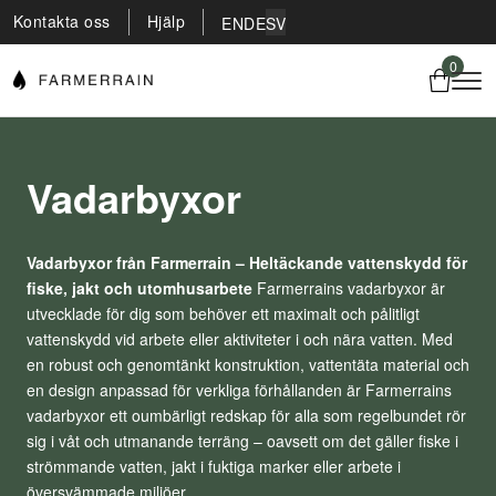
Kontakta oss
Hjälp
EN
DE
SV
0
Vadarbyxor
Vadarbyxor från Farmerrain – Heltäckande vattenskydd för
fiske, jakt och utomhusarbete
Farmerrains vadarbyxor är
utvecklade för dig som behöver ett maximalt och pålitligt
vattenskydd vid arbete eller aktiviteter i och nära vatten. Med
en robust och genomtänkt konstruktion, vattentäta material och
en design anpassad för verkliga förhållanden är Farmerrains
vadarbyxor ett oumbärligt redskap för alla som regelbundet rör
sig i våt och utmanande terräng – oavsett om det gäller fiske i
strömmande vatten, jakt i fuktiga marker eller arbete i
översvämmade miljöer.