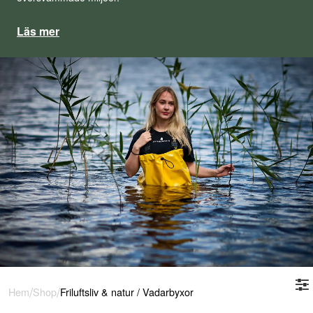
Läs mer
/
/
Hem
Shop
Friluftsliv & natur
/
Vadarbyxor