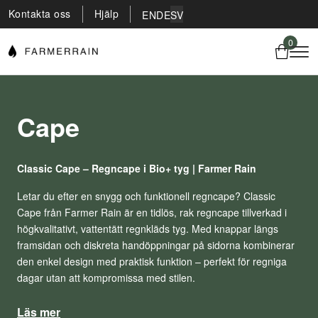
Kontakta oss
Hjälp
EN
DE
SV
0
Cape
Classic Cape – Regncape i Bio+ tyg | Farmer Rain
Letar du efter en snygg och funktionell regncape? Classic
Cape från Farmer Rain är en tidlös, rak regncape tillverkad i
högkvalitativt, vattentätt regnkläds tyg. Med knappar längs
framsidan och diskreta handöppningar på sidorna kombinerar
den enkel design med praktisk funktion – perfekt för regniga
dagar utan att kompromissa med stilen.
Läs mer