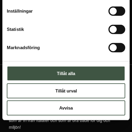
Inställningar
Jag godkänner
integritetspolicyn
Statistik
Marknadsföring
Tillåt alla
Tillåt urval
OM OSS
Avvisa
Välj regnkläder med kvalité från Farmerrain tillverkade i PVC
som är fri från ftalater och som är bra både för dig och
miljön!