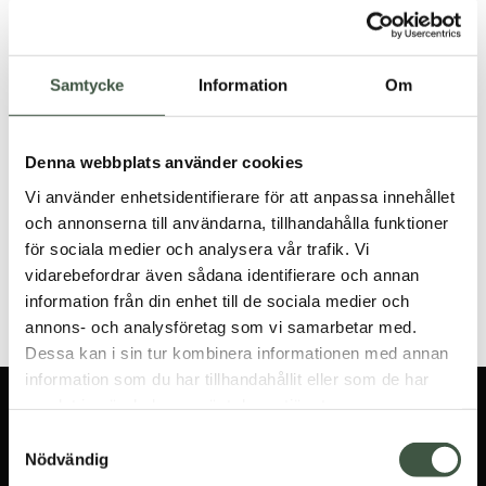
Samtycke
Information
Om
Denna webbplats använder cookies
Vi använder enhetsidentifierare för att anpassa innehållet
och annonserna till användarna, tillhandahålla funktioner
1.500
kr
1.300
kr
Exclusive Cape
Classic Cape
för sociala medier och analysera vår trafik. Vi
vidarebefordrar även sådana identifierare och annan
Betygsatt
Betygsatt
information från din enhet till de sociala medier och
5.00
5.00
av 5
av 5
annons- och analysföretag som vi samarbetar med.
Dessa kan i sin tur kombinera informationen med annan
information som du har tillhandahållit eller som de har
samlat in när du har använt deras tjänster.
ANMÄL DIG TILL
Samtyckesval
NYHETSBREVET
Nödvändig