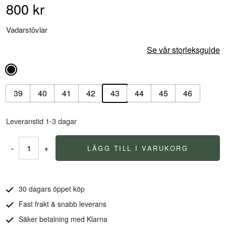
800
kr
Vadarstövlar
Se vår storleksguide
39
40
41
42
43
44
45
46
Leveranstid 1-3 dagar
-
+
LÄGG TILL I VARUKORG
Strong
Vadarstövel
mängd
30 dagars öppet köp
Fast frakt & snabb leverans
Säker betalning med Klarna