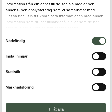
information från din enhet till de sociala medier och
annons- och analysföretag som vi samarbetar med.
Dessa kan i sin tur kombinera informationen med annan
information som du har tillhandahållit eller som de har
samlat in när du har använt deras tjänster.
Samtyckesval
Farmerrain STRONG
Max S5 Vadarbyxa
Nödvändig
Vadarbyxa
1.250
kr
1.100
kr
Inställningar
Statistik
Marknadsföring
Tillåt alla