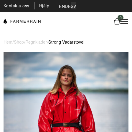
Kontakta oss
Hjälp
EN
DE
SV
0
/
/
/
Hem
Shop
Regnkläder
Strong Vadarstövel