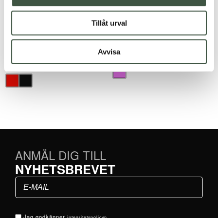
Tillåt urval
SB01 Strong Vadarbyxa
Vadarbyxa för kvinnor
Avvisa
1.100
kr
900
kr
Betygsatt
5.00
av 5
ANMÄL DIG TILL
NYHETSBREVET
Jag godkänner
integritetspolicyn