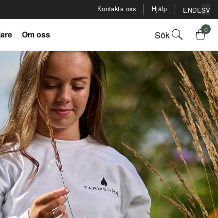
Kontakta oss
Hjälp
EN
DE
SV
0
Sök
jare
Om oss