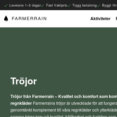
Leverans 1–3 dagar
Fast fraktpris
Trygg betalning
Byggt fö
Aktiviteter
Tröjor
Tröjor från Farmerrain – Kvalitet och komfort som kom
regnkläder
Farmerrains tröjor är utvecklade för att fungera
genomtänkt komplement till våra regnkläder och ytterkläd
samma höga krav på kvalitet, hållbarhet och funktion so