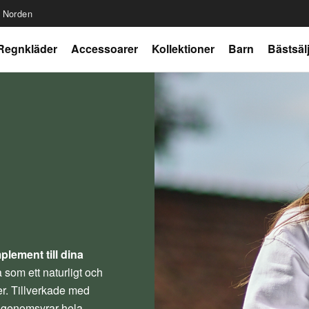
r Norden
Regnkläder
Accessoarer
Kollektioner
Barn
Bästsäl
plement till dina
 som ett naturligt och
er. Tillverkade med
m genomsyrar hela