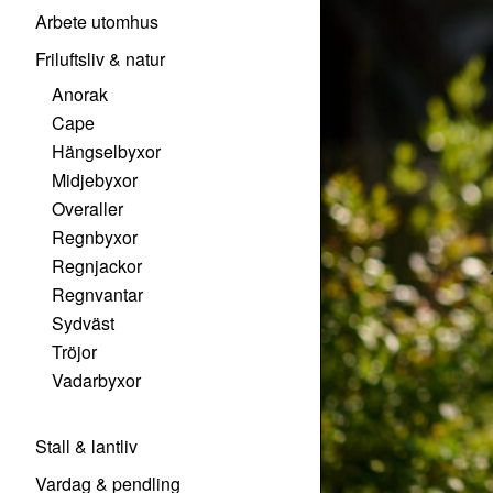
Arbete utomhus
Friluftsliv & natur
Anorak
Cape
Hängselbyxor
Midjebyxor
Overaller
Regnbyxor
Regnjackor
Regnvantar
Sydväst
Tröjor
Vadarbyxor
Stall & lantliv
Vardag & pendling