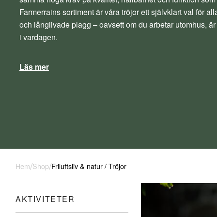
Farmerrains sortiment är våra tröjor ett självklart val för a
och långlivade plagg – oavsett om du arbetar utomhus, är ak
i vardagen.
Läs mer
/
/
Hem
Shop
Friluftsliv & natur
/
Tröjor
AKTIVITETER