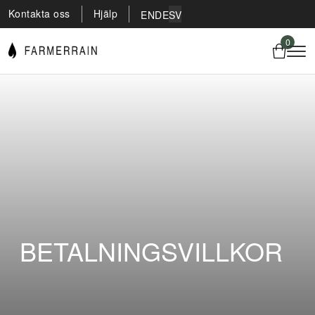
Kontakta oss
Hjälp
EN
DE
SV
0
BETALNINGSVILLKOR