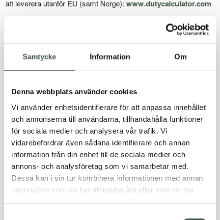
att leverera utanför EU (samt Norge):
www.dutycalculator.com
För norska kunder: I samband med avskaffandet av 350-
kronorsgränsen för avgiftsfri import under 2020 lanserade de
norska myndigheterna VOEC-systemet. Detta system gör det
Samtycke
Information
Om
möjligt att kräva norsk moms i nätbutiken, betala detta till
Skatteetaten (norska Skatteverket) och undvika förtullning i
Norge. Om textilier säljs genom VOEC-systemet slipper man
Denna webbplats använder cookies
också tull.
Vi använder enhetsidentifierare för att anpassa innehållet
och annonserna till användarna, tillhandahålla funktioner
Slutföra en betalning
för sociala medier och analysera vår trafik. Vi
vidarebefordrar även sådana identifierare och annan
Du som kund väljer den vara eller de varor du vill köpa och
information från din enhet till de sociala medier och
lägger dem i din ”varukorg”. Innehållet i varukorgen kan du ändra
annons- och analysföretag som vi samarbetar med.
fram tills beställningen genomförs och priserna på produkterna är
Dessa kan i sin tur kombinera informationen med annan
markerade. När du är redo att beställa, fyll i ditt namn, din adress,
information som du har tillhandahållit eller som de har
e-postadress, telefonnummer, betalningsmetod och
samlat in när du har använt deras tjänster.
leveransalternativ. Du kan ändra innehållet i varukorgen tills du
Samtyckesval