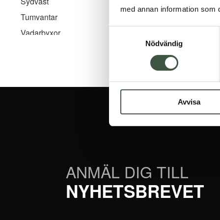
Sydväst
med annan information som du 
Tumvantar
Vadarbyxor
Samtyckesval
Nödvändig
Avvisa
ANMÄL DIG TILL
NYHETSBREVET