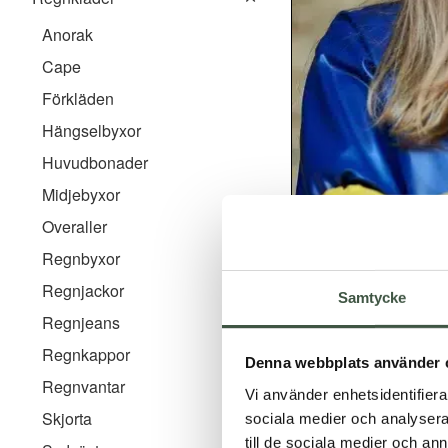
Sittdyna
Sittdyna barn
Anorak
Tröjor
Sydväst barn
Cape
Väskor
Förkläden
Hängselbyxor
Huvudbonader
Midjebyxor
Overaller
Regnbyxor
Regnjackor
Samtycke
Regnjeans
Regnkappor
Denna webbplats använder 
Regnvantar
Vi använder enhetsidentifierar
Arbetsvante Bio+
Skjorta
sociala medier och analysera 
till de sociala medier och a