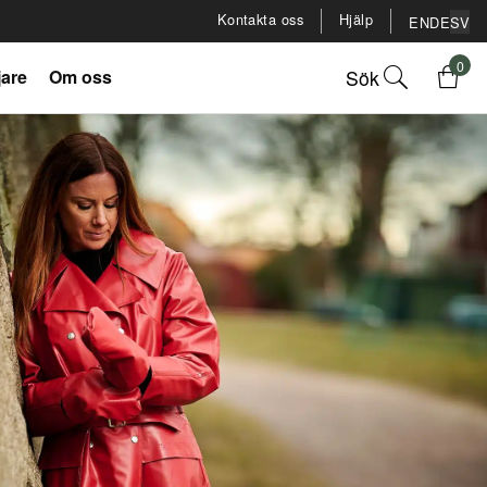
Kontakta oss
Hjälp
EN
DE
SV
0
Sök
jare
Om oss