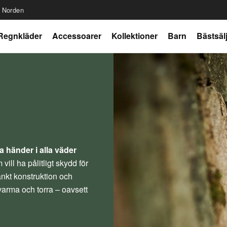
r Norden
Regnkläder
Accessoarer
Kollektioner
Barn
Bästsäl
 händer i alla väder
ill ha pålitligt skydd för
nkt konstruktion och
varma och torra – oavsett