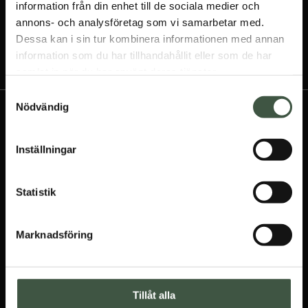
information från din enhet till de sociala medier och
annons- och analysföretag som vi samarbetar med.
Dessa kan i sin tur kombinera informationen med annan
information som du har tillhandahållit eller som de har
samlat in när du har använt deras tjänster.
Samtyckesval
Nödvändig
Inställningar
OM OSS
Statistik
Välj regnkläder med kvalité från Farmerrain tillverkade i PVC
som är fri från ftalater och som är bra både för dig och
miljön!
Marknadsföring
Tack vare högkvalitativa produkter vill vi bidra till att våra
regnplagg åldras med värdighet till flera generationers
Tillåt alla
glädje.