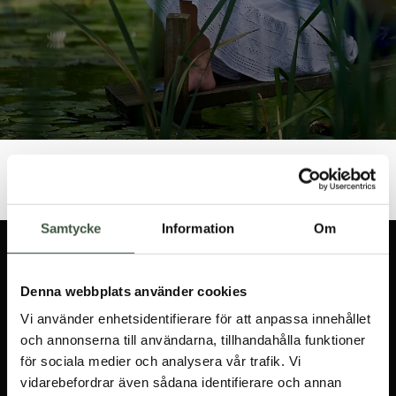
/
Hem
Webbshop
Samtycke
Information
Om
ANMÄL DIG TILL
NYHETSBREVET
Denna webbplats använder cookies
Vi använder enhetsidentifierare för att anpassa innehållet
och annonserna till användarna, tillhandahålla funktioner
för sociala medier och analysera vår trafik. Vi
Jag godkänner
vidarebefordrar även sådana identifierare och annan
integritetspolicyn