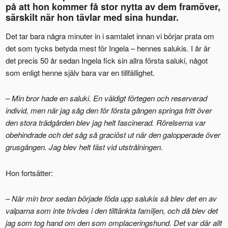
på att hon kommer få stor nytta av dem framöver,
särskilt när hon tävlar med sina hundar.
Det tar bara några minuter in i samtalet innan vi börjar prata om
det som tycks betyda mest för Ingela – hennes salukis. I år är
det precis 50 år sedan Ingela fick sin allra första saluki, något
som enligt henne själv bara var en tillfällighet.
– Min bror hade en saluki. En väldigt förtegen och reserverad
individ, men när jag såg den för första gången springa fritt över
den stora trädgården blev jag helt fascinerad. Rörelserna var
obehindrade och det såg så graciöst ut när den galopperade över
grusgången. Jag blev helt fäst vid utstrålningen.
Hon fortsätter:
– När min bror sedan började föda upp salukis så blev det en av
valparna som inte trivdes i den tilltänkta familjen, och då blev det
jag som tog hand om den som omplaceringshund. Det var där allt