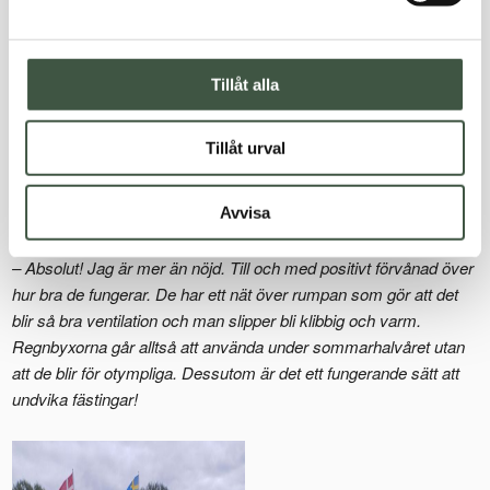
känns ofta klumpigt och otympligt, så därför har jag struntat i det
tidigare. Men Farmerrain kunde ordna en specialstorlek och
skräddarsy ett matchande regnställ efter mina mått, vilket var
Tillåt alla
uppskattat.
Tillåt urval
Avsikten var främst att använda dem i samband med dina
tävlingar och hundträningar. Har de uppfyllt de förväntningar
du hade?
Avvisa
– Absolut! Jag är mer än nöjd. Till och med positivt förvånad över
hur bra de fungerar. De har ett nät över rumpan som gör att det
blir så bra ventilation och man slipper bli klibbig och varm.
Regnbyxorna går alltså att använda under sommarhalvåret utan
att de blir för otympliga. Dessutom är det ett fungerande sätt att
undvika fästingar!