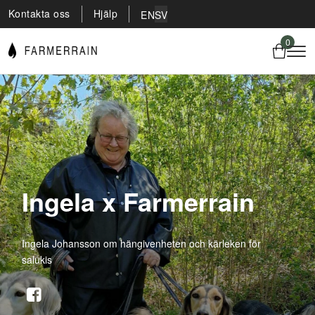
Kontakta oss
Hjälp
EN
SV
0
Ingela x Farmerrain
Ingela Johansson om hängivenheten och kärleken för
salukis