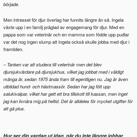
började.
Men intresset för djur överlag har funnits längre än så. Ingela
växte upp i en familj präglad av engagemang för djur. Med en
pappa som var veterinär och en mamma som födde upp pudlar
var det nog ingen slump att Ingela också skulle jobba med djur i
framtiden.
– Tanken var att studera till veterinär men det blev
djursjukvårdare på djursjukhus, vilket jag jobbat med i väldigt
många år, sedan 1975 ända fram till egentligen nu. Jag är även
utbildad hund- och hästmassör. Sedan har jag fött upp
salukivalpar, vilket har gett ett bra tillskott till kassan, men inget
jag kan livnära mig på heltid. Det är alldeles för mycket utgifter för
att gå plus.
Hur ser din vardag ut idag, när du inte längre jobbar