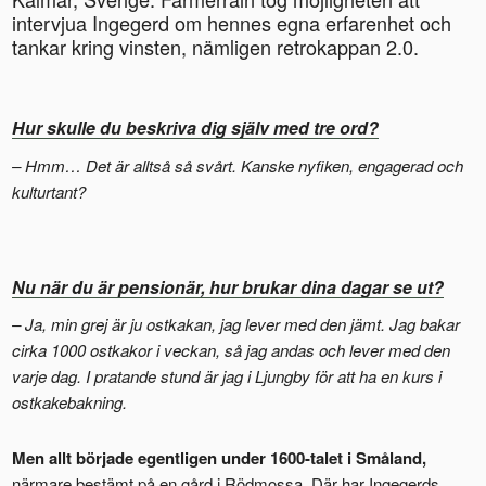
intervjua Ingegerd om hennes egna erfarenhet och
tankar kring vinsten, nämligen retrokappan 2.0.
Hur skulle du beskriva dig själv med tre ord?
– Hmm… Det är alltså så svårt. Kanske nyfiken, engagerad och
kulturtant?
Nu när du är pensionär, hur brukar dina dagar se ut?
– Ja, min grej är ju ostkakan, jag lever med den jämt. Jag bakar
cirka 1000 ostkakor i veckan, så jag andas och lever med den
varje dag. I pratande stund är jag i Ljungby för att ha en kurs i
ostkakebakning.
Men allt började egentligen under 1600-talet i Småland,
närmare bestämt på en gård i Rödmossa. Där har Ingegerds