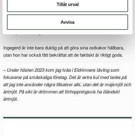
Ingegerd fortsätter berätta engagerat:
Tillåt urval
– Sedan får jag inte glömma berätta att jag alltid har
Avvisa
pappersformar eller köper mina serveringsfat på loppis, det
känns ju inte värdigt att servera ostkakan i en aluminiumform!
Ingegerd är inte bara duktig på att göra sina ostkakor hållbara,
utan hon har också fått bekräftat att de faktiskt är riktigt goda.
– Under hösten 2023 kom jag tvåa i Eldrimners tävling som
fokuserar på småskaliga företag. Det är extra kul med tanke på
att jag inte använder några tillsatser alls, utan det är majsmjöl och
ärtmjöl. På sikt är drömmen att förhoppningsvis ha öländskt
ärtmjöl.