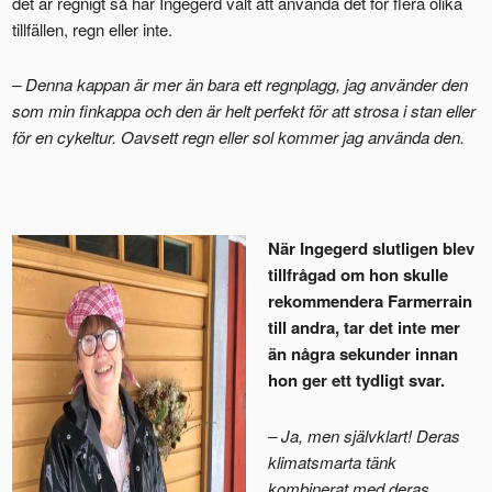
det är regnigt så har Ingegerd valt att använda det för flera olika
tillfällen, regn eller inte.
– Denna kappan är mer än bara ett regnplagg, jag använder den
som min finkappa och den är helt perfekt för att strosa i stan eller
för en cykeltur. Oavsett regn eller sol kommer jag använda den.
När Ingegerd slutligen blev
tillfrågad om hon skulle
rekommendera Farmerrain
till andra, tar det inte mer
än några sekunder innan
hon ger ett tydligt svar.
– Ja, men självklart! Deras
klimatsmarta tänk
kombinerat med deras