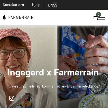
Kontakta oss
Hjälp
EN
SV
0
Ingegerd x Farmerrain
“Oavsett regn eller sol kommer jag använda min retrokappa”