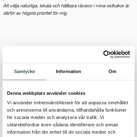
Att välja naturliga, lokala och hållbara råvaror i mina ostkakor är
därför av högsta prioritet för mig.
Berätta mer, på vilket sätt försöker du vara hållbar i ditt
företagande?
– Åh, på alla sätt försöker jag tänka hållbart! Hela grunden till
Samtycke
Information
Om
bakverket handlar om att man tog vara på all mjölk som blev över
och gjorde ostkaka av det. Dessutom köper jag stora ägg med
tunt skal, det är svårt att sälja dem i butik för de är så sköra, men
Denna webbplats använder cookies
för mig är det perfekt, det går fort att knäcka och de undviks att
Vi använder enhetsidentifierare för att anpassa innehållet
slängas. Mjölken köper jag från tre lokala mejerier, sockret är
och annonserna till användarna, tillhandahålla funktioner
såklart svenskt och sedan är dessutom alla ostkakor helt
för sociala medier och analysera vår trafik. Vi
glutenfria.
vidarebefordrar även sådana identifierare och annan
information från din enhet till de sociala medier och