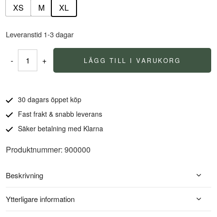
XS
M
XL
Leveranstid 1-3 dagar
-
+
LÄGG TILL I VARUKORG
Sydväst
Joker
Bio+
30 dagars öppet köp
mängd
Fast frakt & snabb leverans
Säker betalning med Klarna
Produktnummer: 900000
Beskrivning
Ytterligare information