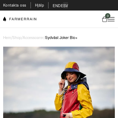
Kontakta oss
Hjälp
EN
DE
SV
0
/
/
/
Hem
Shop
Accessoarer
Sydväst Joker Bio+