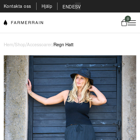
Kontakta oss
Hjälp
EN
DE
SV
0
/
/
/
Hem
Shop
Accessoarer
Regn Hatt