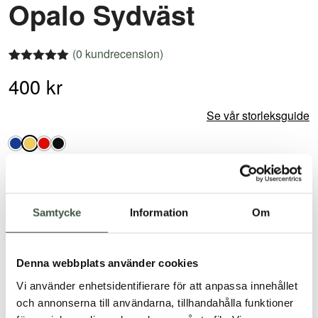
Opalo Sydväst
(
0
kundrecension)
Betygsatt
1
400
kr
5.00
av 5
baserat på
kundrecension
Se vår storleksguide
S
L
XXL
Samtycke
Information
Om
Beställningsvara beräknad leveranstid:
2-4 veckor
-
+
LÄGG TILL I VARUKORG
Opalo
Denna webbplats använder cookies
Sydväst
Vi använder enhetsidentifierare för att anpassa innehållet
mängd
och annonserna till användarna, tillhandahålla funktioner
30 dagars öppet köp