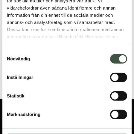
för sociala medier och analysera vår trafik. Vi
Fast frakt & snabb leverans
vidarebefordrar även sådana identifierare och annan
Säker betalning med Klarna
information från din enhet till de sociala medier och
annons- och analysföretag som vi samarbetar med.
Produktnummer: 0451
Dessa kan i sin tur kombinera informationen med annan
information som du har tillhandahållit eller som de har
Beskrivning
samlat in när du har använt deras tjänster.
Samtyckesval
Ytterligare information
Nödvändig
Recensioner (0)
Inställningar
Statistik
ANMÄL DIG TILL
Marknadsföring
NYHETSBREVET