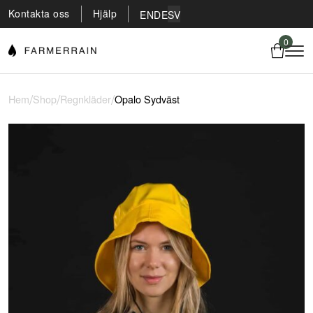
Kontakta oss
Hjälp
EN
DE
SV
0
/
/
/
Hem
Shop
Regnkläder
Opalo Sydväst