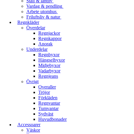
Stall & lantliv
Vardag & pendling
Arbete utomhus
Friluftsliv & natur
Regnkläder
Överdelar
Regnjackor
Regnkappor
Anorak
Underdelar
Regnbyxor
Hängselbyxor
Midjebyxor
Vadarbyxor
Regnjeans
Övrigt
Overaller
Tröjor
Förkläden
Regnvantar
Tumvantar
Sydväst
Huvudbonader
Accessoarer
Väskor