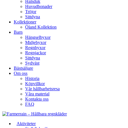
Halsduk
Huvudbonader
Tröjor
Sittdyna
Kollektioner
Öland Kollektion
Barn
Hängselbyxor
Midjebyxor
Regnbyxor
Regnjackor
Sittdyna
Sydväst
Bästsäljare
Om oss
Historia
Köpvillkor
Vår hållbarhetsresa
Våra material
Kontakta oss
FAQ
Aktiviteter