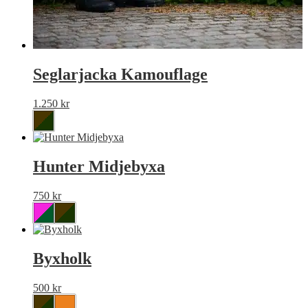
Seglarjacka Kamouflage
1.250
kr
Hunter Midjebyxa
750
kr
Byxholk
500
kr