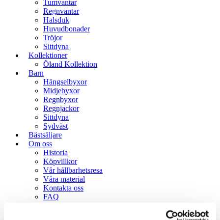
Tumvantar
Regnvantar
Halsduk
Huvudbonader
Tröjor
Sittdyna
Kollektioner
Öland Kollektion
Barn
Hängselbyxor
Midjebyxor
Regnbyxor
Regnjackor
Sittdyna
Sydväst
Bästsäljare
Om oss
Historia
Köpvillkor
Vår hållbarhetsresa
Våra material
Kontakta oss
FAQ
Sök