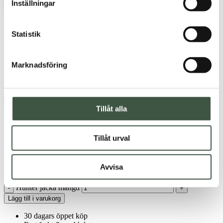
Inställningar
Statistik
Hunter jacka
Marknadsföring
1.300
kr
Hunter regnjacka anpassad för jakt/friluftsliv
Se vår storleksguide
Tillåt alla
×
Storleksguide
Tillåt urval
Färg
Avvisa
Storlek
XS
S
M
L
XL
XXL
XXXL
Hunter jacka mängd
-
+
Lägg till i varukorg
30 dagars öppet köp