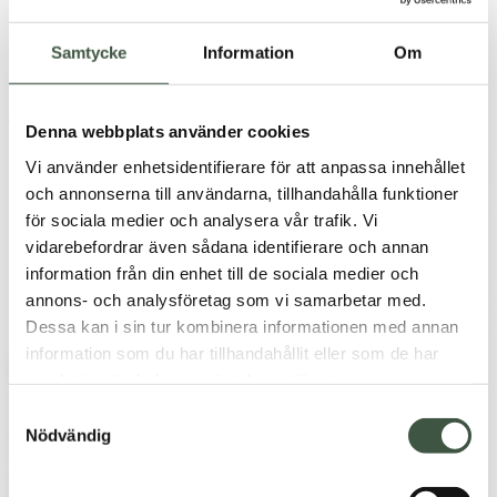
0
Samtycke
Information
Om
Sök
×
Hem
/
Shop
/
Regnjackor
/
Hunter jacka
Denna webbplats använder cookies
Zoom
Vi använder enhetsidentifierare för att anpassa innehållet
och annonserna till användarna, tillhandahålla funktioner
för sociala medier och analysera vår trafik. Vi
vidarebefordrar även sådana identifierare och annan
information från din enhet till de sociala medier och
annons- och analysföretag som vi samarbetar med.
Dessa kan i sin tur kombinera informationen med annan
information som du har tillhandahållit eller som de har
samlat in när du har använt deras tjänster.
Samtyckesval
Nödvändig