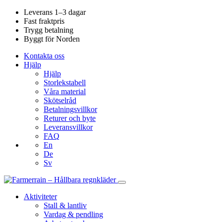
Leverans 1–3 dagar
Fast fraktpris
Trygg betalning
Byggt för Norden
Kontakta oss
Hjälp
Hjälp
Storlekstabell
Våra material
Skötselråd
Betalningsvillkor
Returer och byte
Leveransvillkor
FAQ
En
De
Sv
Aktiviteter
Stall & lantliv
Vardag & pendling