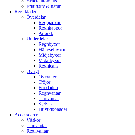
Arbete utomhus
Friluftsliv & natur
Regnkläder
Överdelar
Regnjackor
Regnkappor
Anorak
Underdelar
Regnbyxor
Hängselbyxor
Midjebyxor
Vadarbyxor
Regnjeans
Övrigt
Overaller
Tröjor
Förkläden
Regnvantar
Tumvantar
Sydväst
Huvudbonader
Accessoarer
Väskor
Tumvantar
Regnvantar