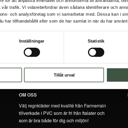
e för att anpassa innehållet och annonserna till användarna, tillh
Jag godkänner
integritetspolicyn
vår trafik. Vi vidarebefordrar även sådana identifierare och anna
nnons- och analysföretag som vi samarbetar med. Dessa kan i sin
har tillhandahållit eller som de har samlat in när du har använt 
Inställningar
Statistik
Tillåt urval
OM OSS
Välj regnkläder med kvalité från Farmerrain
tillverkade i PVC som är fri från ftalater och
som är bra både för dig och miljön!