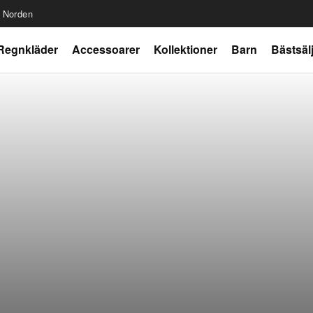
r Norden
Regnkläder
Accessoarer
Kollektioner
Barn
Bästsäl