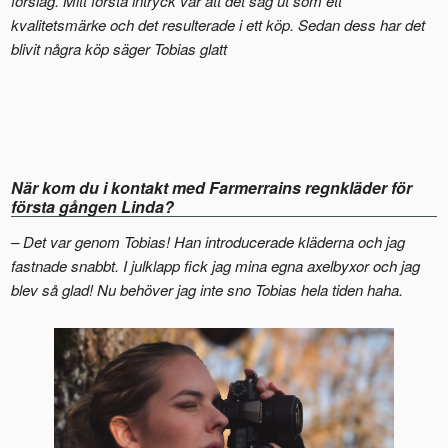
förslag. Mitt första intryck var att det såg ut som ett
kvalitetsmärke och det resulterade i ett köp. Sedan dess har det
blivit några köp säger Tobias glatt
När kom du i kontakt med Farmerrains regnkläder för
första gången Linda?
– Det var genom Tobias! Han introducerade kläderna och jag
fastnade snabbt. I julklapp fick jag mina egna axelbyxor och jag
blev så glad! Nu behöver jag inte sno Tobias hela tiden haha.