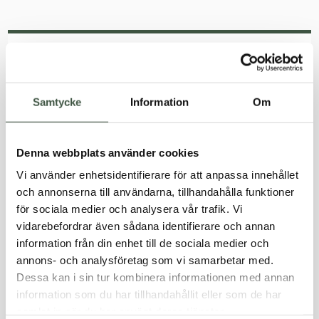
Om man använder naturen måste vi också
värna om den - vi vill göra det bästa vi kan för
Samtycke
Information
Om
att lämna ett så litet avtryck som möjligt.
Denna webbplats använder cookies
Vi använder enhetsidentifierare för att anpassa innehållet
och annonserna till användarna, tillhandahålla funktioner
för sociala medier och analysera vår trafik. Vi
Hur kommer Farmerrains plagg till användning i er
vidarebefordrar även sådana identifierare och annan
familj?
information från din enhet till de sociala medier och
annons- och analysföretag som vi samarbetar med.
Tobias berättar att Farmerrains plagg är idag för dem ett självklart
Dessa kan i sin tur kombinera informationen med annan
val.
information som du har tillhandahållit eller som de har
samlat in när du har använt deras tjänster.
– När vi ska ut på brädan och paddla är era axelbyxor ett måste