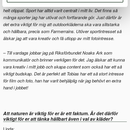
– Jag jobbar ju i en sportbutik på dagarna, vilket kanske inte är
helt otippat. Sport har alltid varit centralt i mitt liv. Det finns så
många sporter jag har utövat och fortfarande gör. Just därför är
det extra viktigt för mig att outdoorkläderna ska vara slitstarka
och hållbara, precis som Farmerrains. Utöver sportintresset så
älskar jag att vara kreativ och få utlopp av mitt fotointresse.
– Till vardags jobbar jag på Riksförbundet Noaks Ark som
kommunikatör och brinner verkligen för det. Jag älskar att kunna
vara kreativ i mitt jobb och skapa content som också har ett så
viktigt budskap. Det är perfekt att Tobias har ett så stort intresse
för film och foto, han har varit behjälplig när jag behövt en extra
hand i jobbet!
Att naturen är viktig för er är ett faktum. Är det därför
viktigt för er att tänka hållbart även i val av kläder?
Linda: