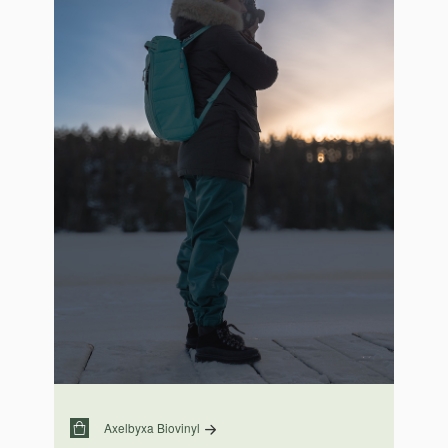
Axelbyxa Biovinyl