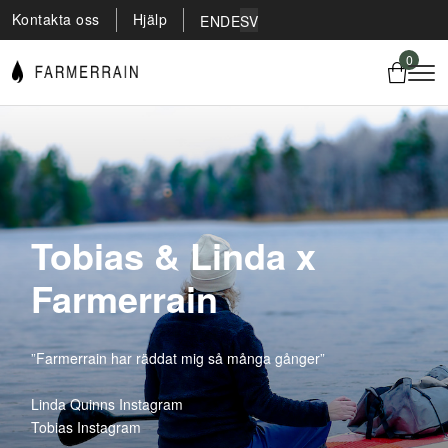
Kontakta oss
Hjälp
EN
DE
SV
0
Tobias & Linda x
Farmerrain
”Farmerrain har räddat mig så många gånger”
Linda Quinns Instagram
Tobias Instagram