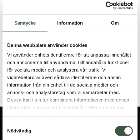
Farmerrain Sweatshirt
Farmerrain T-shirt
€
27
€
9
Samtycke
Information
Om
Denna webbplats använder cookies
Vi använder enhetsidentifierare för att anpassa innehållet
Farmerrain Hoodie
och annonserna till användarna, tillhandahålla funktioner
€
36
för sociala medier och analysera vår trafik. Vi
vidarebefordrar även sådana identifierare och annan
information från din enhet till de sociala medier och
annons- och analysföretag som vi samarbetar med.
Dessa kan i sin tur kombinera informationen med annan
information som du har tillhandahållit eller som de har
samlat in när du har använt deras tjänster.
SIGN UP FOR THE
Samtyckesval
NEWSLETTER
Nödvändig