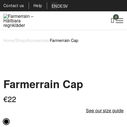
Contact us
Help
EN
DE
SV
0
/
/
/
Home
Shop
Accessories
Farmerrain Cap
Farmerrain Cap
€
22
See our size guide