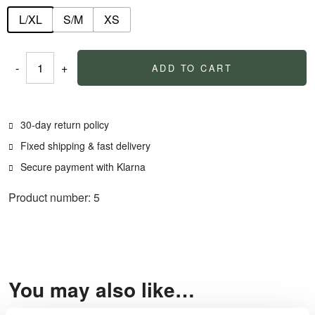
L/XL
S/M
XS
-
+
ADD TO CART
Farmerrain
Cap
quantity
30-day return policy
Fixed shipping & fast delivery
Secure payment with Klarna
Product number: 5
You may also like…