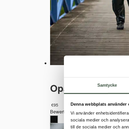
Opalo-Jacke
Samtycke
Denna webbplats använder 
€
95
Bewertet mit
5.00
von 5
Vi använder enhetsidentifierar
sociala medier och analysera 
till de sociala medier och a