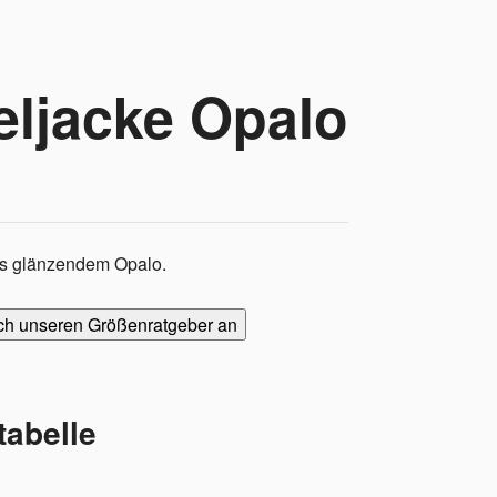
eljacke Opalo
s glänzendem Opalo.
ch unseren Größenratgeber an
abelle