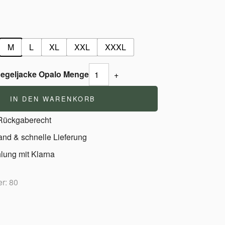
M
L
XL
XXL
XXXL
egeljacke Opalo Menge
+
IN DEN WARENKORB
 Rückgaberecht
and & schnelle Lieferung
lung mit Klarna
r: 80