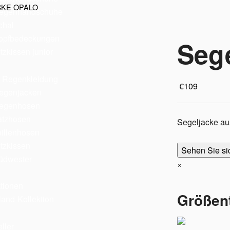
CKE OPALO
egenhandschuhe
chal
opfbedeckungen
Seg
tzkissen junior
r Regenkleidung
€
109
egenjacken
egenhosen
atzhosen
Segeljacke au
aillenhosen
itzkissen
Sehen Sie si
üdwester
×
ktionen
Größent
land-Kollektion
ller