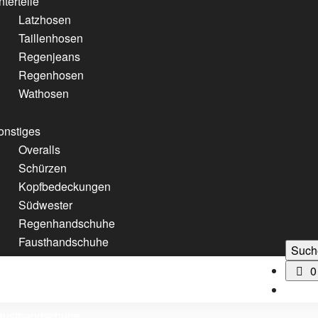
terteile
Latzhosen
Taillenhosen
Regenjeans
Regenhosen
Wathosen
onstiges
Overalls
Schürzen
Kopfbedeckungen
Südwester
Regenhandschuhe
Fausthandschuhe
Such
0
soires
aschen
austhandschuhe