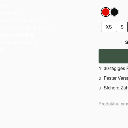
uns
eschichte
nsere Verantwortung
XS
S
nsere Nachhaltigkeitsreise
nsere materialien
S
ontaktieren Sie uns
-
AQ
30-tägiges
Fester Vers
Sichere Zah
Produktnumme