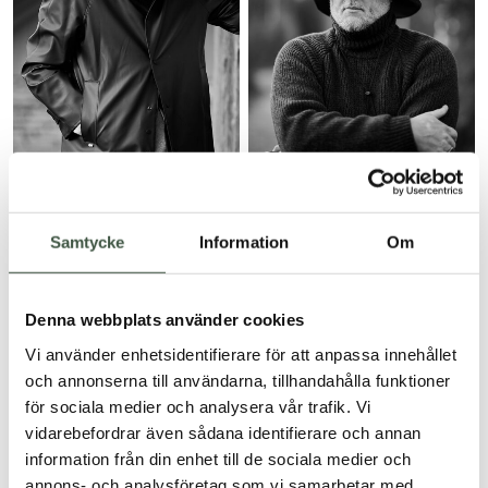
€
272
Öland Regenmantel
Südwester all black edition
Samtycke
Information
Om
€
59
Denna webbplats använder cookies
Vi använder enhetsidentifierare för att anpassa innehållet
och annonserna till användarna, tillhandahålla funktioner
för sociala medier och analysera vår trafik. Vi
vidarebefordrar även sådana identifierare och annan
information från din enhet till de sociala medier och
annons- och analysföretag som vi samarbetar med.