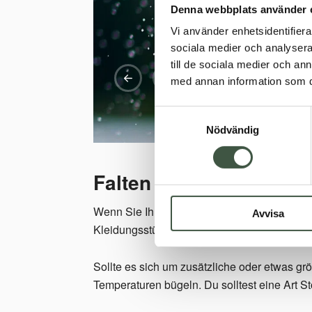
Denna webbplats använder 
Vi använder enhetsidentifierar
sociala medier och analysera 
till de sociala medier och a
med annan information som du 
Samtyckesval
Nödvändig
Falten auf Ihrer Kleidu
Wenn Sie Ihr Kleidungsstück nach Hause brin
Avvisa
Kleidungsstück erhält, wenn es in der Verpa
Sollte es sich um zusätzliche oder etwas gr
Temperaturen bügeln. Du solltest eine Art