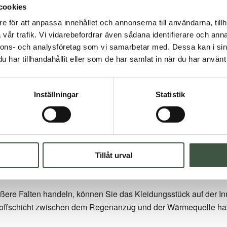
cookies
e för att anpassa innehållet och annonserna till användarna, tillh
vår trafik. Vi vidarebefordrar även sådana identifierare och anna
nnons- och analysföretag som vi samarbetar med. Dessa kan i sin
har tillhandahållit eller som de har samlat in när du har använt 
Inställningar
Statistik
ng
gen, ist es gut, wenn Sie es aufhängen. Auf diese Weise verme
Tillåt urval
ckung ist.
ößere Falten handeln, können Sie das Kleidungsstück auf der Inn
 Stoffschicht zwischen dem Regenanzug und der Wärmequelle h