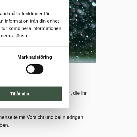
andahålla funktioner för
n information från din enhet
 tur kombinera informationen
deras tjänster.
Marknadsföring
iden Sie viele der Faltenspuren, die Ihr
Tillåt alla
enseite mit Vorsicht und bei niedrigen
aben.