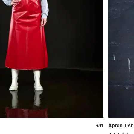
Apron T-shi
€
41