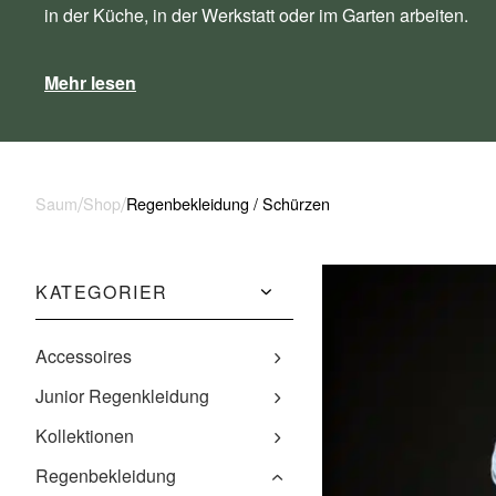
in der Küche, in der Werkstatt oder im Garten arbeiten.
Mehr lesen
/
/
Saum
Shop
Regenbekleidung
/
Schürzen
KATEGORIER
Accessoires
Bed cover
Junior Regenkleidung
Fausthandschuhe
Latzhosen
Kollektionen
Kopfbedeckungen
Regenjacken
Öland Kollektionen
Regenbekleidung
Pullover