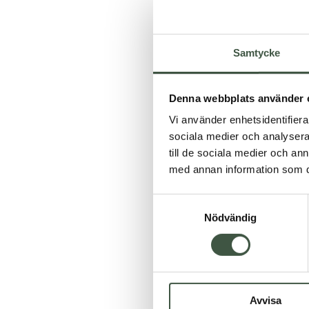
Samtycke
Denna webbplats använder 
Vi använder enhetsidentifierar
sociala medier och analysera 
till de sociala medier och a
Ärmellose kurze Sch
med annan information som du 
Bewertet
Samtyckesval
mit
5.00
Nödvändig
von 5
Avvisa