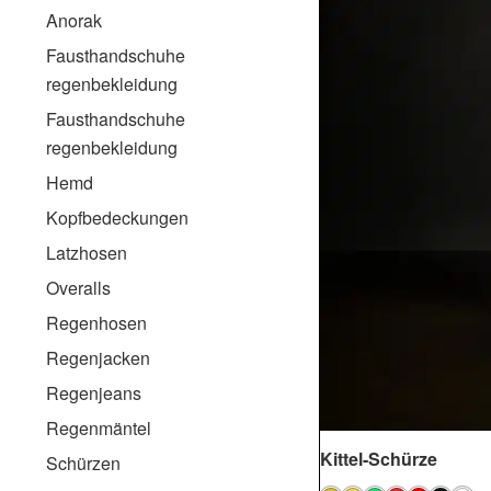
Sitzkissen junior
Anorak
Regenhandschuhe
Südwester-junior
Fausthandschuhe
Schal
Taillenhosen
regenbekleidung
Sitzkissen accessoires
Fausthandschuhe
Taschen
regenbekleidung
Hemd
Kopfbedeckungen
Latzhosen
Overalls
Regenhosen
Regenjacken
Regenjeans
Regenmäntel
Kittel-Schürze
Schürzen