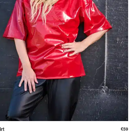
rt
€
59