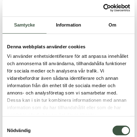
1.050
kr
Three Pocket Jacka Bio+
Opalo Jacka
1.300
kr
Betygsatt
5.00
Samtycke
Information
Om
Betygsatt
av 5
5.00
av 5
Denna webbplats använder cookies
Vi använder enhetsidentifierare för att anpassa innehållet
och annonserna till användarna, tillhandahålla funktioner
för sociala medier och analysera vår trafik. Vi
vidarebefordrar även sådana identifierare och annan
information från din enhet till de sociala medier och
annons- och analysföretag som vi samarbetar med.
Dessa kan i sin tur kombinera informationen med annan
information som du har tillhandahållit eller som de har
samlat in när du har använt deras tjänster.
1.600
kr
Blankblå Overall Bio+
Adventure Hängselbyxa
Biovinyl+
Samtyckesval
1.400
kr
Nödvändig
Betygsatt
5.00