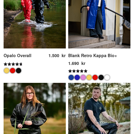
1.500
kr
Opalo Overall
Blank Retro Kappa Bio+
1.690
kr
Betygsatt
4.67
Betygsatt
av 5
5.00
av 5