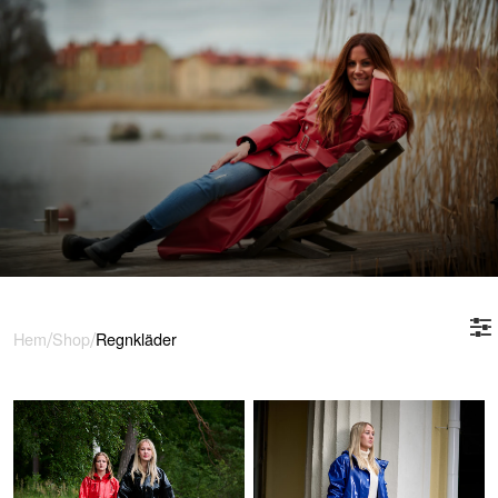
/
/
Hem
Shop
Regnkläder