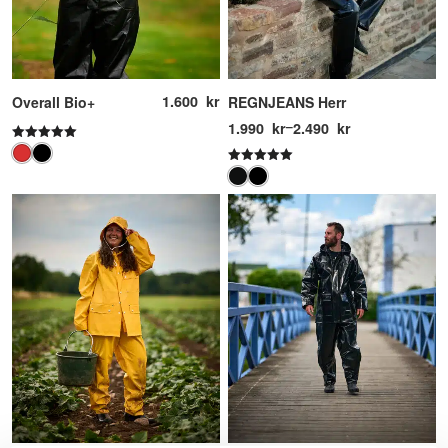
1.600
kr
Overall Bio+
REGNJEANS Herr
Prisintervall:
1.990
kr
–
2.490
kr
1.990 kr
Betygsatt
5.00
till
Betygsatt
av 5
2.490 kr
5.00
av 5