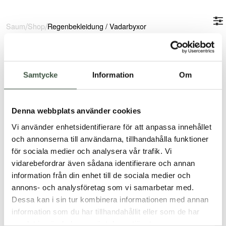
/
/
Saum
Shop
Regenbekleidung
/
Vadarbyxor
Samtycke
Information
Om
€
100
€
72
SB01 Strong Wathose
Strong-Watstiefel
Bewertet mit
5.00
Denna webbplats använder cookies
von 5
Vi använder enhetsidentifierare för att anpassa innehållet
€
91
€
114
Standard Wathose
Max S5 Wathose
och annonserna till användarna, tillhandahålla funktioner
för sociala medier och analysera vår trafik. Vi
Bewertet
vidarebefordrar även sådana identifierare och annan
mit
3.00
information från din enhet till de sociala medier och
von 5
annons- och analysföretag som vi samarbetar med.
€
82
Farmerrain Strong Wathose
Wathosen für Damen
Dessa kan i sin tur kombinera informationen med annan
€
100
information som du har tillhandahållit eller som de har
samlat in när du har använt deras tjänster.